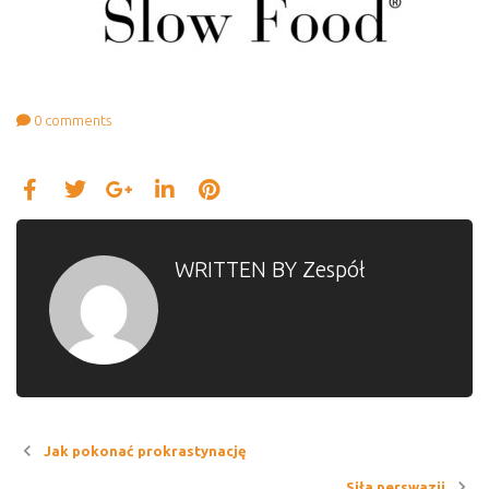
0
comments
WRITTEN BY
Zespół
Jak pokonać prokrastynację
Siła perswazji