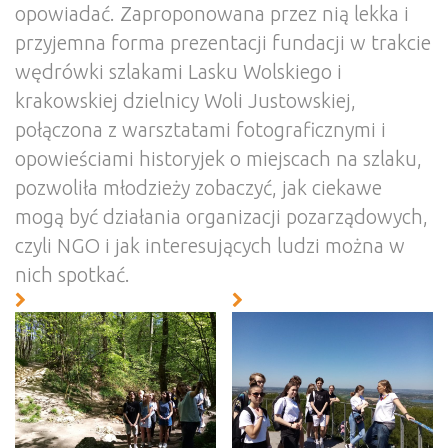
opowiadać. Zaproponowana przez nią lekka i
przyjemna forma prezentacji fundacji w trakcie
wędrówki szlakami Lasku Wolskiego i
krakowskiej dzielnicy Woli Justowskiej,
połączona z warsztatami fotograficznymi i
opowieściami historyjek o miejscach na szlaku,
pozwoliła młodzieży zobaczyć, jak ciekawe
mogą być działania organizacji pozarządowych,
czyli NGO i jak interesujących ludzi można w
nich spotkać.