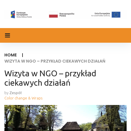
Skip
to
content
HOME
|
WIZYTA W NGO – PRZYKŁAD CIEKAWYCH DZIAŁAŃ
Wizyta w NGO – przykład
ciekawych działań
by
Zespół
Color change & Wraps