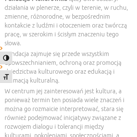
działania w plenerze, czyli w terenie, w ruchu,
zmienne, różnorodne, w bezpośrednim
kontakcie z ludźmi i otoczeniem oraz twórczą
pracę, w szerokim i ścisłym znaczeniu tego
słowa.
Fundacja zajmuje się przede wszystkim
TOGGLE HIGH CONTRAST
upowszechnianiem, ochroną oraz promocją
dziedzictwa kulturowego oraz edukacją i
TOGGLE FONT SIZE
animacją kulturalną.
W centrum jej zainteresowań jest kultura, a
ponieważ termin ten posiada wiele znaczeń i
można go rozmaicie interpretować, stara się
również podejmować inicjatywy związane z
rozwojem dialogu i tolerancji między
kulturami, pokoleniami, społecznościami, a