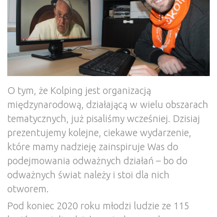
O tym, że Kolping jest organizacją
międzynarodową, działającą w wielu obszarach
tematycznych, już pisaliśmy wcześniej. Dzisiaj
prezentujemy kolejne, ciekawe wydarzenie,
które mamy nadzieję zainspiruje Was do
podejmowania odważnych działań – bo do
odważnych świat należy i stoi dla nich
otworem.
Pod koniec 2020 roku młodzi ludzie ze 115