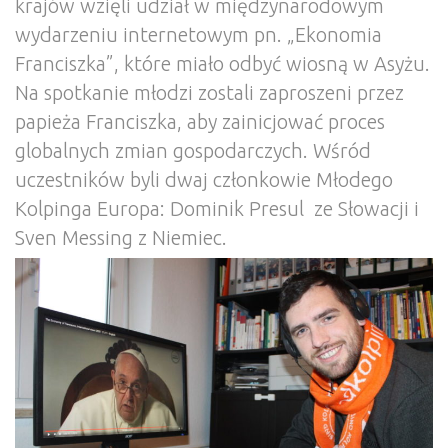
krajów wzięli udział w międzynarodowym
wydarzeniu internetowym pn. „Ekonomia
Franciszka”, które miało odbyć wiosną w Asyżu.
Na spotkanie młodzi zostali zaproszeni przez
papieża Franciszka, aby zainicjować proces
globalnych zmian gospodarczych. Wśród
uczestników byli dwaj członkowie Młodego
Kolpinga Europa: Dominik Presul ze Słowacji i
Sven Messing z Niemiec.