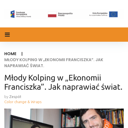
Skip
to
content
HOME
|
MŁODY KOLPING W „EKONOMII FRANCISZKA”. JAK
NAPRAWIAĆ ŚWIAT.
Młody Kolping w „Ekonomii
Franciszka”. Jak naprawiać świat.
by
Zespół
Color change & Wraps