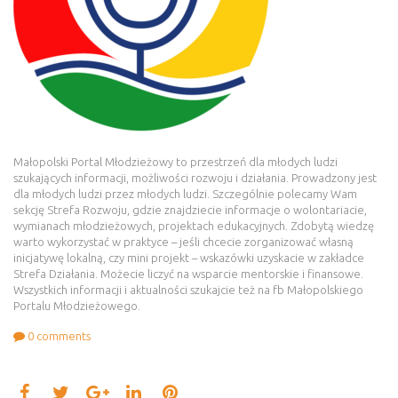
Małopolski Portal Młodzieżowy to przestrzeń dla młodych ludzi
szukających informacji, możliwości rozwoju i działania. Prowadzony jest
dla młodych ludzi przez młodych ludzi. Szczególnie polecamy Wam
sekcję Strefa Rozwoju, gdzie znajdziecie informacje o wolontariacie,
wymianach młodzieżowych, projektach edukacyjnych. Zdobytą wiedzę
warto wykorzystać w praktyce – jeśli chcecie zorganizować własną
inicjatywę lokalną, czy mini projekt – wskazówki uzyskacie w zakładce
Strefa Działania. Możecie liczyć na wsparcie mentorskie i finansowe.
Wszystkich informacji i aktualności szukajcie też na fb Małopolskiego
Portalu Młodzieżowego.
0
comments
Facebook
Twitter
LinkedIn
Pinterest