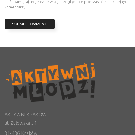
Zapamiętaj moje dane w tej przeglądarce podczas pisania kolejnych
komentarzy.
AKTYWNI KRAKÓW
ul. Żułowska 51
31-436 Kraków