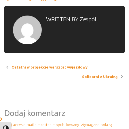
Google+
WRITTEN BY
Zespół
Nawigacja
Ostatni w projekcie warsztat wyjazdowy
Solidarni z Ukrainą
wpisu
Dodaj komentarz
Twój adres e-mail nie zostanie opublikowany.
Wymagane pola są