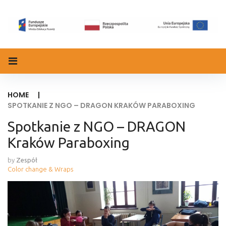
Skip
to
content
HOME
|
SPOTKANIE Z NGO – DRAGON KRAKÓW PARABOXING
Spotkanie z NGO – DRAGON
Kraków Paraboxing
by
Zespół
Color change & Wraps