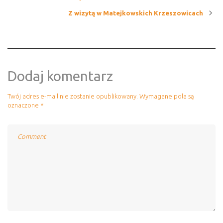
Nawigacja
Z wizytą w Matejkowskich Krzeszowicach
wpisu
Dodaj komentarz
Twój adres e-mail nie zostanie opublikowany.
Wymagane pola są
oznaczone
*
Comment