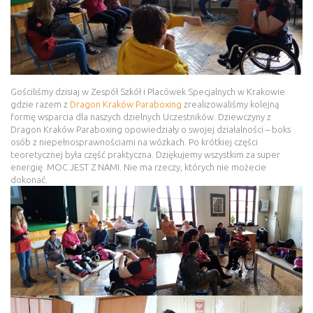
Gościliśmy dzisiaj w Zespół Szkół i Placówek Specjalnych w Krakowie
gdzie razem z
Dragon Kraków Paraboxing
zrealizowaliśmy kolejną
formę wsparcia dla naszych dzielnych Uczestników. Dziewczyny z
Dragon Kraków Paraboxing opowiedziały o swojej działalności – boks
osób z niepełnosprawnościami na wózkach. Po krótkiej części
teoretycznej była część praktyczna. Dziękujemy wszystkim za super
energię. MOC JEST Z NAMI. Nie ma rzeczy, których nie możecie
dokonać.